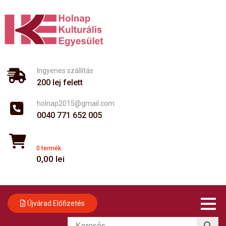
Skip
to
content
Ingyenes szállítás
200 lej felett
holnap2015@gmail.com
0040 771 652 005
0 termék
0,00
lei
Újvárad Előfizetés