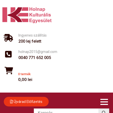
Skip
to
content
Ingyenes szállítás
200 lej felett
holnap2015@gmail.com
0040 771 652 005
0 termék
0,00
lei
Újvárad Előfizetés