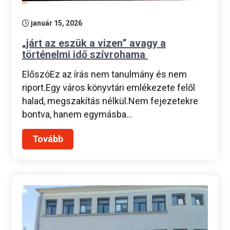
január 15, 2026
„járt az eszük a vizen” avagy a
történelmi idő szívrohama
ElőszóEz az írás nem tanulmány és nem
riport.Egy város könyvtári emlékezete felől
halad, megszakítás nélkül.Nem fejezetekre
bontva, hanem egymásba…
Tovább