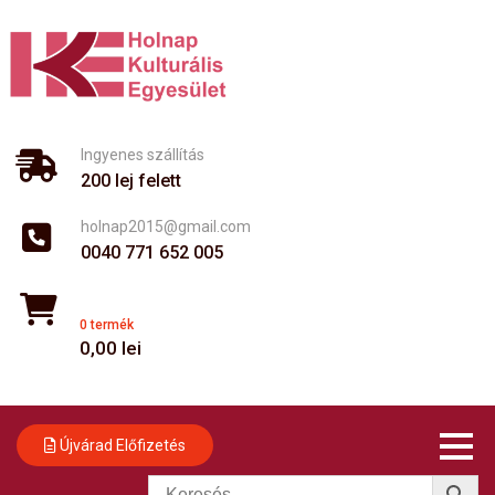
Skip
to
content
Ingyenes szállítás
200 lej felett
holnap2015@gmail.com
0040 771 652 005
0 termék
0,00
lei
Újvárad Előfizetés