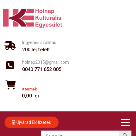
Skip
to
content
Ingyenes szállítás
200 lej felett
holnap2015@gmail.com
0040 771 652 005
0 termék
0,00
lei
Újvárad Előfizetés