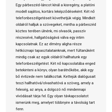
Egy párbeszéd-láncot kínál a kisregény, a platóni
modell sajátos, kortárs leképződéseként. Két nő
telefonbeszélgetéseit követhetjük végig. Mindkét
oldalról halljuk a szövegeket, mintha a párbeszéd
köztes terében ülnénk, mi olvasók, passzív
részesévé, hallgatóságává válva egy intim
kapcsolatnak. Ez az élmény aligha része
hétköznapi tapasztalatainknak, mert fültanúként
mindig csak az egyik oldalról hallhatunk egy
telefonbeszélgetést. Két nő kapcsolatába enged
betekinteni a könyv, olyan barátnőkébe, akik egy
bő évtizede nem találkoztak. Kettejük dialógusait
teszi hallhatóvá/olvashatóvá a szöveg, amely a
feleség, az anya, a dolgozó nő mindennapi
vívódásait tárja fel. Egy olyan távkapcsolatot
ismerünk meg, amelyet többnyire a távolság tart
fenn.