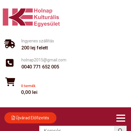
Skip
to
content
Ingyenes szállítás
200 lej felett
holnap2015@gmail.com
0040 771 652 005
0 termék
0,00
lei
Újvárad Előfizetés