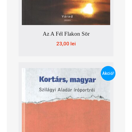
Az A Fél Flakon Sör
23,00
lei
Akció!