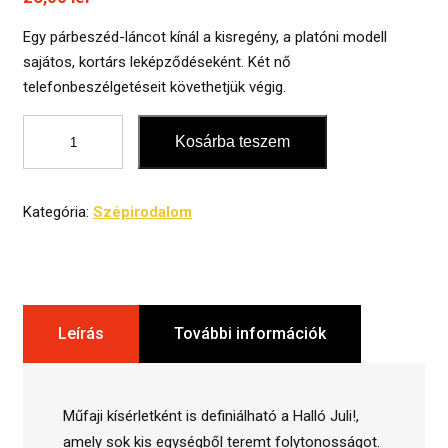
Egy párbeszéd-láncot kínál a kisregény, a platóni modell
sajátos, kortárs leképződéseként. Két nő
telefonbeszélgetéseit követhetjük végig.
Halló,
Kosárba teszem
Juli!
mennyiség
Kategória:
Szépirodalom
Leírás
További információk
Műfaji kísérletként is definiálható a Halló Juli!,
amely sok kis egységből teremt folytonosságot.