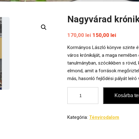
Nagyvárad krónik
Original
Current
170,00
lei
150,00
lei
price
price
Kormányos László könyve szinte évr
was:
is:
város krónikáját, a maga nemében e
170,00 lei.
150,00 le
tanulmányban, szócikkben s rövid, 
elmond, amit a források megőriztek
más, hasonló fejlődési pályát leír
Nagyvárad
Kosárba t
krónikája
mennyiség
Kategória:
Tényirodalom