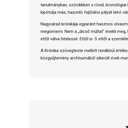
tanulmányban, szócikkben s rövid, kronológiai
kipótolja más, hasonló fejlődési pályát leíró vá
Nagyvárad krónikája egyaránt hasznos olvasmán
megismerni. Nem a „dicső múltat” énekli meg,
ettől válva hitelessé. Ettől is. S ettől a szem
A Krónika szövegteste mellett rendkívül értékes
közgyűjtemény archívumából sikerült évek munk