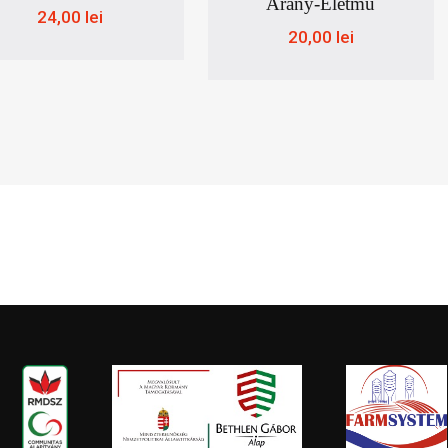
Arany-Életmű
24,00
lei
20,00
lei