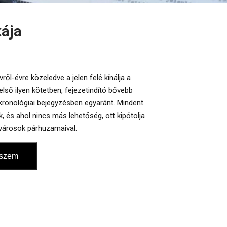
ája
ől-évre közeledve a jelen felé kínálja a
lső ilyen kötetben, fejezetindító bővebb
i.
kronológiai bejegyzésben egyaránt. Mindent
, és ahol nincs más lehetőség, ott kipótolja
ó városok párhuzamaival.
eszem