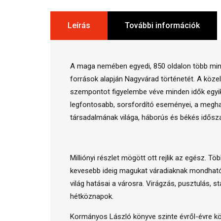
Leírás
További információk
A maga nemében egyedi, 850 oldalon több mint 
források alapján Nagyvárad történetét. A köz
szempontot figyelembe véve minden idők egyik 
legfontosabb, sorsfordító eseményei, a meghat
társadalmának világa, háborús és békés idősz
Milliónyi részlet mögött ott rejlik az egész. T
kevesebb ideig magukat váradiaknak mondhatók 
világ hatásai a városra. Virágzás, pusztulás
hétköznapok.
Kormányos László könyve szinte évről-évre köze