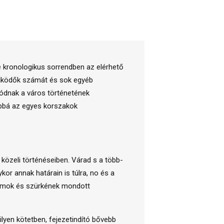
ze kronologikus sorrendben az elérhető
eműködők számát és sok egyéb
lódnak a város történetének
vábbá az egyes korszakok
s közeli történéseiben. Várad s a több-
r annak határain is túlra, no és a
átumok és szürkének mondott
ilyen kötetben, fejezetindító bővebb