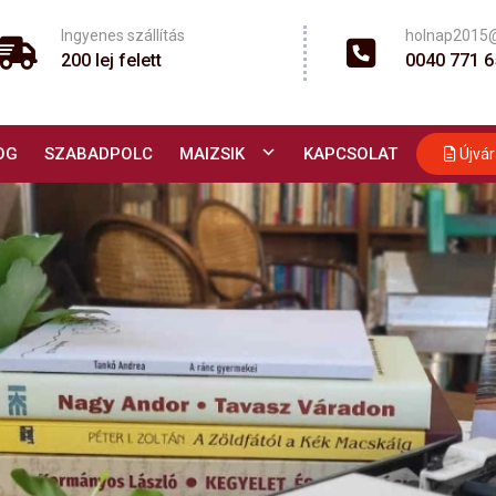
Ingyenes szállítás
holnap2015
200 lej felett
0040 771 6
OG
SZABADPOLC
MAIZSIK
KAPCSOLAT
Újvár