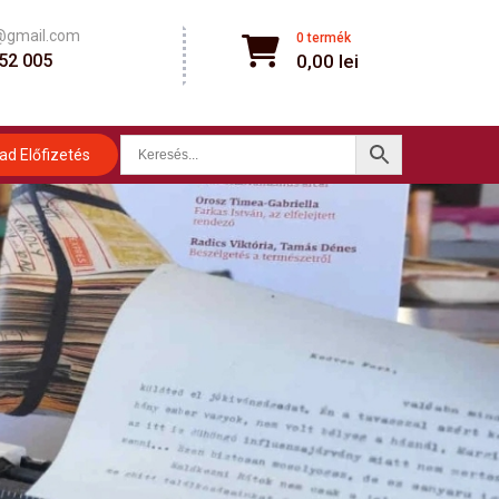
@gmail.com
0 termék
52 005
0,00
lei
ad Előfizetés