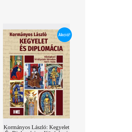
Akció!
Kormányos László: Kegyelet