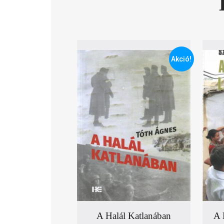
Akció!
A Halál Katlanában
A 