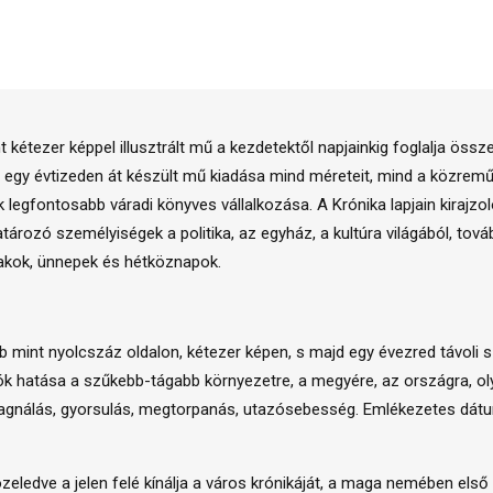
kétezer képpel illusztrált mű a kezdetektől napjainkig foglalja öss
el egy évtizeden át készült mű kiadása mind méreteit, mind a közr
legfontosabb váradi könyves vállalkozása. A Krónika lapjain kirajzo
ározó személyiségek a politika, az egyház, a kultúra világából, to
akok, ünnepek és hétköznapok.
öbb mint nyolcszáz oldalon, kétezer képen, s majd egy évezred távoli 
hatása a szűkebb-tágabb környezetre, a megyére, az országra, olyko
, stagnálás, gyorsulás, megtorpanás, utazósebesség. Emlékezetes d
ledve a jelen felé kínálja a város krónikáját, a maga nemében első 