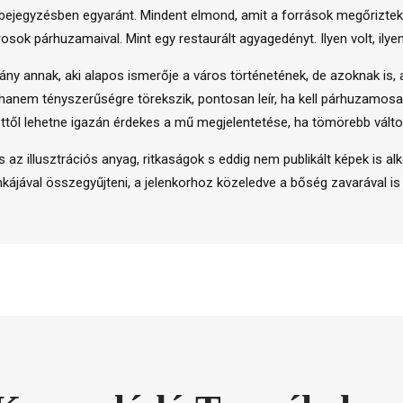
 bejegyzésben egyaránt. Mindent elmond, amit a források megőriztek,
rosok párhuzamaival. Mint egy restaurált agyagedényt. Ilyen volt, ilye
y annak, aki alapos ismerője a város történetének, de azoknak is, 
 hanem tényszerűségre törekszik, pontosan leír, ha kell párhuzamos
lélettől lehetne igazán érdekes a mű megjelentetése, ha tömörebb válto
 az illusztrációs anyag, ritkaságok s eddig nem publikált képek is al
ájával összegyűjteni, a jelenkorhoz közeledve a bőség zavarával is