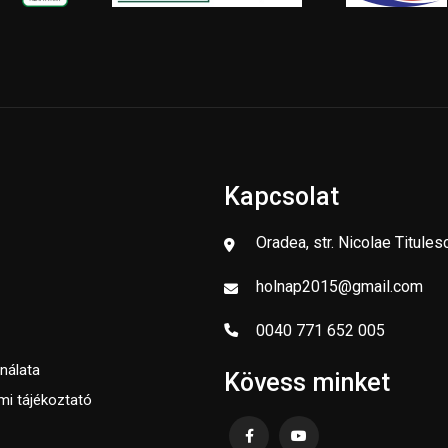
Kapcsolat
Oradea, str. Nicolae Titules
holnap2015@gmail.com
0040 771 652 005
nálata
Kövess minket
mi tájékoztató