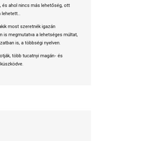
 és ahol nincs más lehetőség, ott
n lehetett…
akik most szeretnék igazán
an is megmutatva a lehetséges múltat,
zatban is, a többségi nyelven.
kotják, több tucatnyi magán- és
 küszködve.