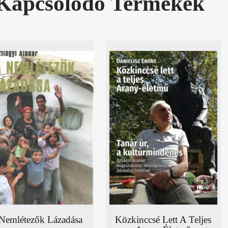
Kapcsolódó Termékek
Nemlétezők Lázadása
Közkinccsé Lett A Teljes