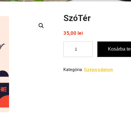
SzóTér
35,00
lei
SzóTér
Kosárba t
mennyiség
Kategória:
Szépirodalom