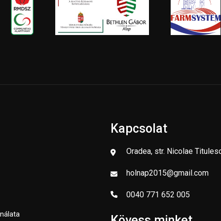
Kapcsolat
Oradea, str. Nicolae Titules
holnap2015@gmail.com
0040 771 652 005
nálata
Kövess minket