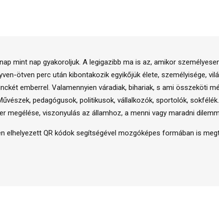
 nap mint nap gyakoroljuk. A legigazibb ma is az, amikor személye
n-ötven perc után kibontakozik egyikőjük élete, személyisége, világlá
ckét emberrel. Valamennyien váradiak, bihariak, s ami összeköti mé
vészek, pedagógusok, politikusok, vállalkozók, sportolók, sokfélék.
iker megélése, viszonyulás az államhoz, a menni vagy maradni dilemm
tben elhelyezett QR kódok segítségével mozgóképes formában is megt