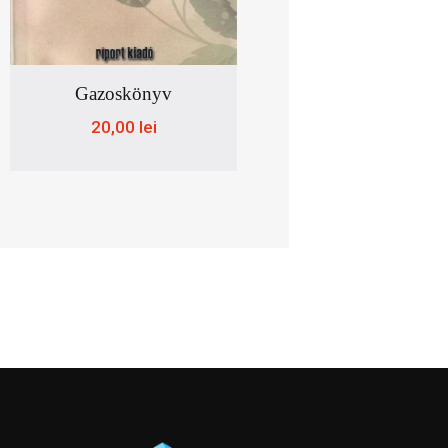
Gazoskönyv
t
20,00
lei
ei.