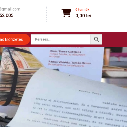
@gmail.com
0 termék
52 005
0,00
lei
ad Előfizetés