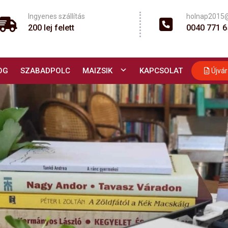
Ingyenes szállítás
holnap2015
200 lej felett
0040 771 6
OG
SZABADPOLC
MAIZSIK
KAPCSOLAT
Újvár