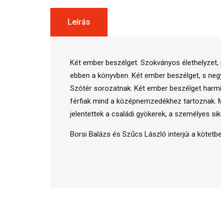
Leírás
Két ember beszélget. Szokványos élethelyzet,
ebben a könyvben. Két ember beszélget, s negyve
Szótér sorozatnak. Két ember beszélget harmin
férfiak mind a középnemzedékhez tartoznak. Mű
jelentettek a családi gyökerek, a személyes s
Borsi Balázs és Szűcs László interjúi a köte