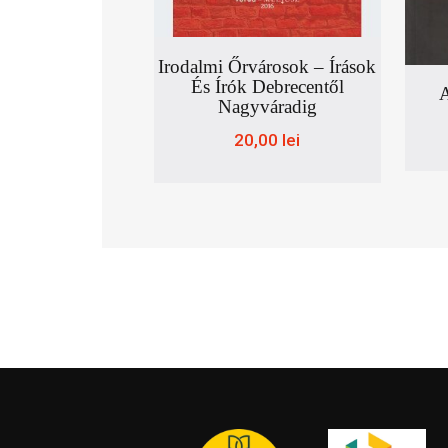
Irodalmi Őrvárosok – Írások
És Írók Debrecentől
A
Nagyváradig
20,00
lei