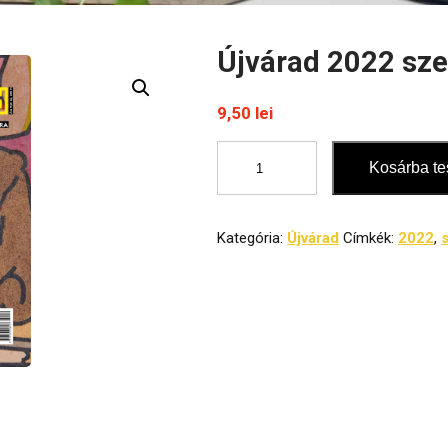
Újvárad 2022 sz
9,50
lei
Újvárad
Kosárba t
2022
szeptember
mennyiség
Kategória:
Újvárad
Címkék:
2022
,