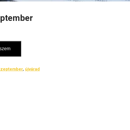
eptember
eszem
szeptember
,
újvárad