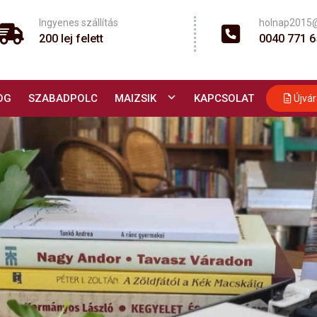
Ingyenes szállítás
holnap2015
200 lej felett
0040 771 6
OG
SZABADPOLC
MAIZSIK
KAPCSOLAT
Újvár