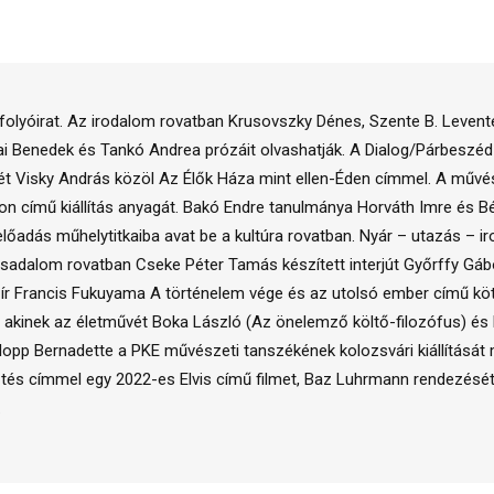
d folyóirat. Az irodalom rovatban Krusovszky Dénes, Szente B. Leven
ai Benedek és Tankó Andrea prózáit olvashatják. A Dialog/Párbeszéd r
ét Visky András közöl Az Élők Háza mint ellen-Éden címmel. A művé
című kiállítás anyagát. Bakó Endre tanulmánya Horváth Imre és Bélt
előadás műhelytitkaiba avat be a kultúra rovatban. Nyár – utazás – 
sadalom rovatban Cseke Péter Tamás készített interjút Győrffy Gábo
 ír Francis Fukuyama A történelem vége és az utolsó ember című köt
s, akinek az életművét Boka László (Az önelemző költő-filozófus) 
lopp Bernadette a PKE művészeti tanszékének kolozsvári kiállítását mé
s címmel egy 2022-es Elvis című filmet, Baz Luhrmann rendezését.
.