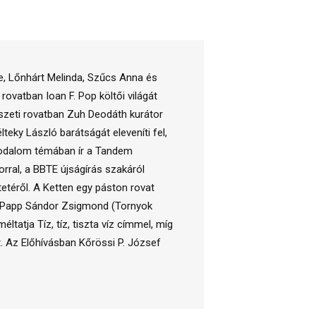
te, Lőnhárt Melinda, Szűcs Anna és
ovatban Ioan F. Pop költői világát
szeti rovatban Zuh Deodáth kurátor
eky László barátságát eleveníti fel,
irodalom témában ír a Tandem
rral, a BBTE újságírás szakáról
etéről. A Ketten egy páston rovat
és Papp Sándor Zsigmond (Tornyok
ltatja Tíz, tíz, tiszta víz címmel, míg
 Az Előhívásban Kőrössi P. József