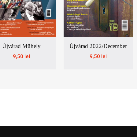
Újvárad Műhely
Újvárad 2022/december
9,50
lei
9,50
lei