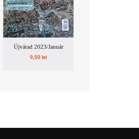
Újvárad 2023/január
9,50
lei