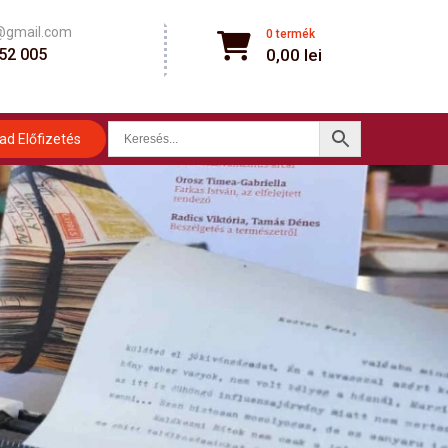
@gmail.com
0 termék
52 005
0,00
lei
ad Előfizetés