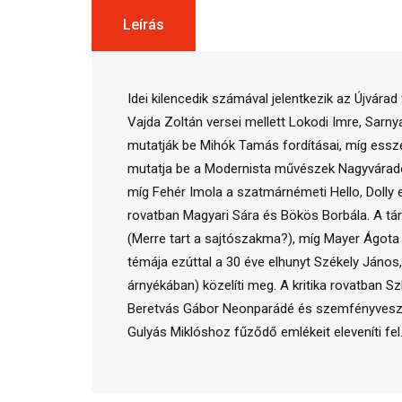
Leírás
Idei kilencedik számával jelentkezik az Újvára
Vajda Zoltán versei mellett Lokodi Imre, Sarny
mutatják be Mihók Tamás fordításai, míg essz
mutatja be a Modernista művészek Nagyváradon 
míg Fehér Imola a szatmárnémeti Hello, Dolly 
rovatban Magyari Sára és Bökös Borbála. A tár
(Merre tart a sajtószakma?), míg Mayer Ágota
témája ezúttal a 30 éve elhunyt Székely Jáno
árnyékában) közelíti meg. A kritika rovatban Sz
Beretvás Gábor Neonparádé és szemfényveszté
Gulyás Miklóshoz fűződő emlékeit eleveníti fel