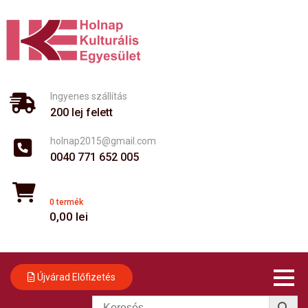
Skip
to
content
Ingyenes szállítás
200 lej felett
holnap2015@gmail.com
0040 771 652 005
0 termék
0,00
lei
Újvárad Előfizetés