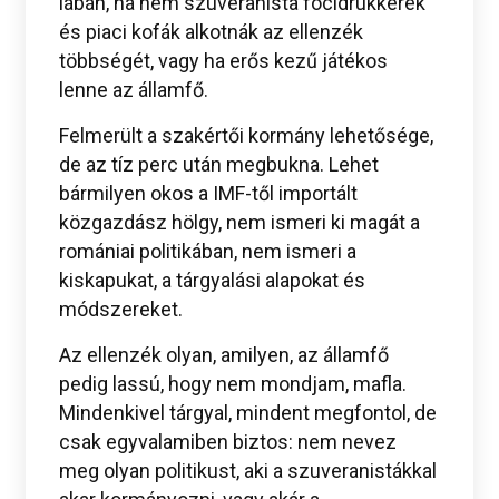
lábán, ha nem szuveranista focidrukkerek
és piaci kofák alkotnák az ellenzék
többségét, vagy ha erős kezű játékos
lenne az államfő.
Felmerült a szakértői kormány lehetősége,
de az tíz perc után megbukna. Lehet
bármilyen okos a IMF-től importált
közgazdász hölgy, nem ismeri ki magát a
romániai politikában, nem ismeri a
kiskapukat, a tárgyalási alapokat és
módszereket.
Az ellenzék olyan, amilyen, az államfő
pedig lassú, hogy nem mondjam, mafla.
Mindenkivel tárgyal, mindent megfontol, de
csak egyvalamiben biztos: nem nevez
meg olyan politikust, aki a szuveranistákkal