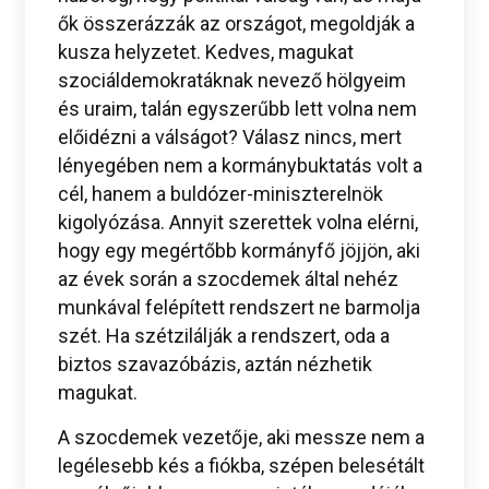
ők összerázzák az országot, megoldják a
kusza helyzetet. Kedves, magukat
szociáldemokratáknak nevező hölgyeim
és uraim, talán egyszerűbb lett volna nem
előidézni a válságot? Válasz nincs, mert
lényegében nem a kormánybuktatás volt a
cél, hanem a buldózer-miniszterelnök
kigolyózása. Annyit szerettek volna elérni,
hogy egy megértőbb kormányfő jöjjön, aki
az évek során a szocdemek által nehéz
munkával felépített rendszert ne barmolja
szét. Ha szétzilálják a rendszert, oda a
biztos szavazóbázis, aztán nézhetik
magukat.
A szocdemek vezetője, aki messze nem a
legélesebb kés a fiókba, szépen belesétált