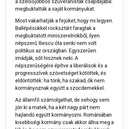
a szélsőjobbos szuveranisták csapdájába:
megbuktatták a saját kormányukat.
Most vakarhatják a fejüket, hogy mi legyen.
Ballépésükkel rocksztárt faragtak a
megbuktatott miniszerelnökből, ilyen
népszerű Iliescu óta senki nem volt
politikus az országban. Egyszerűen
imádják, sőt hisznek neki. A
népszerűségére építve a liberálisok és a
progresszívek szövetséget kötöttek, és
eldöntötték: ha törik, ha szakad, ők nem
kormányoznak együtt a szocdemekkel.
Az államfő számolgathat, de sehogy sem
jön ki a matek, ha a két nagy párt nem
hajlandó együtt kormányozni. Romániában
kisebbségi kormány csak akkor állna meg a