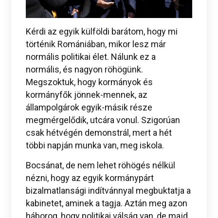
Kérdi az egyik külföldi barátom, hogy mi
történik Romániában, mikor lesz már
normális politikai élet. Nálunk ez a
normális, és nagyon röhögünk.
Megszoktuk, hogy kormányok és
kormányfők jönnek-mennek, az
állampolgárok egyik-másik része
megmérgelődik, utcára vonul. Szigorúan
csak hétvégén demonstrál, mert a hét
többi napján munka van, meg iskola.
Bocsánat, de nem lehet röhögés nélkül
nézni, hogy az egyik kormánypárt
bizalmatlansági indítvánnyal megbuktatja a
kabinetet, aminek a tagja. Aztán meg azon
háborog, hogy politikai válság van, de majd