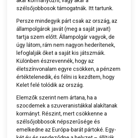
akar kormányozni, vagy akár a
szélsőjobbosok támogatnák. Itt tartunk.
Persze mindegyik párt csak az ország, az
állampolgárok javát (meg a saját javait)
tartja szem előtt. Állampolgár vagyok, de
úgy látom, rám nem nagyon hederítenek,
lefoglalják őket a saját kis játszmáik.
Különben észrevennék, hogy az
életszínvonalam egyre csökken, a pénzem
értéktelenedik, és félni is kezdtem, hogy
Kelet felé tolódik az ország.
Elemzők szerint nem ártana, ha a
szocdemek a szuveranistákkal alakítanak
kormányt. Részint, mert csökkenne a
szélsőjobbosok népszerűsége és
emelkedne az Európa-barát pártoké. Egy-
két év és rendeződne a helyzet – állítják.