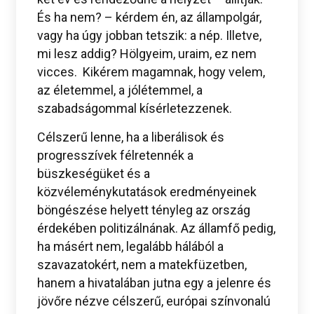
És ha nem? – kérdem én, az állampolgár,
vagy ha úgy jobban tetszik: a nép. Illetve,
mi lesz addig? Hölgyeim, uraim, ez nem
vicces. Kikérem magamnak, hogy velem,
az életemmel, a jólétemmel, a
szabadságommal kísérletezzenek.
Célszerű lenne, ha a liberálisok és
progresszívek félretennék a
büszkeségüket és a
közvéleménykutatások eredményeinek
böngészése helyett tényleg az ország
érdekében politizálnának. Az államfő pedig,
ha másért nem, legalább hálából a
szavazatokért, nem a matekfüzetben,
hanem a hivatalában jutna egy a jelenre és
jövőre nézve célszerű, európai színvonalú